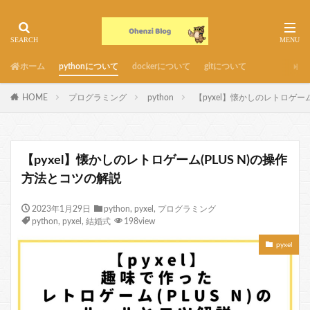
ホーム
pythonについて
dockerについて
gitについて
HOME
プログラミング
python
【pyxel】懐かしのレトロゲーム
【pyxel】懐かしのレトロゲーム(PLUS N)の操作
方法とコツの解説
2023年1月29日
python
,
pyxel
,
プログラミング
python
,
pyxel
,
結婚式
198view
pyxel