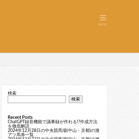
検索
検索
Recent Posts
ChatGPT録音機能で議事録が作れる!?作成方法
を徹底解説
2024年12月28日の中央競馬場(中山・京都)の激
アツ馬券一覧