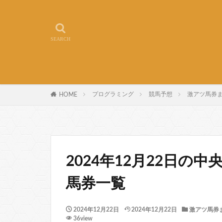
プログラミング
競馬予想
激アツ馬券
HOME
2024年12月22日の
馬券一覧
2024年12月22日
2024年12月22日
激アツ馬券
36view