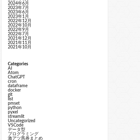
2024年6月
2023年7月
2023年6月
2023年1月
2022年12月
2022年10月
2022年9月
2022年7月
2021年12月
2021年11月
2021年10月
Categories
AI
Atom
ChatGPT
cron
dataframe
docker
git
list
pmset
python
pyxel
streamlit
Uncategorized
VSCode
データ型
プログラミング
激アツ馬券まとめ