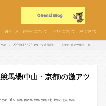
ホーム
pythonについて
dockerについて
gitについて
まとめ
2024年12月22日の中央競馬場(中山・京都)の激アツ馬券一覧
中央競馬場(中山・京都)の激アツ
まとめ
AI
,
勝率
,
回収率
,
競馬
,
競馬予想
,
競馬予想ai
,
馬券