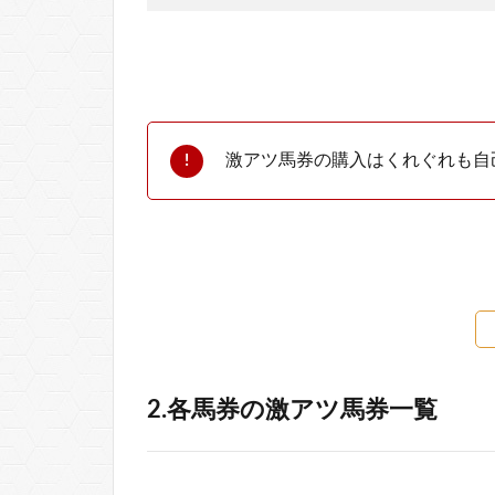
激アツ馬券の購入はくれぐれも自
2.各馬券の激アツ馬券一覧