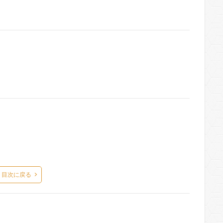
目次に戻る