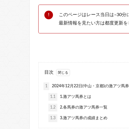
このページはレース当日は–30分
最新情報を見たい方は都度更新を
目次
1
2024年12月22日(中山・京都)の激アツ馬
1.1
1.激アツ馬券とは
1.2
2.各馬券の激アツ馬券一覧
1.3
3.激アツ馬券の成績まとめ