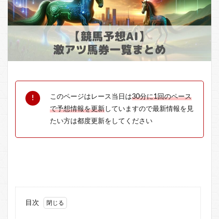
このページはレース当日は
30分に1回のペース
で予想情報を更新
していますので最新情報を見
たい方は都度更新をしてください
目次