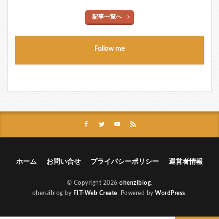
記事一覧へ
Follow me
ホーム
お問い合せ
プライバシーポリシー
運営者情報
© Copyright 2026
ohenziblog
.
ohenziblog by
FIT-Web Create
. Powered by
WordPress
.