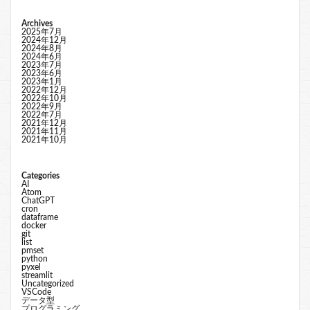
Archives
2025年7月
2024年12月
2024年8月
2024年6月
2023年7月
2023年6月
2023年1月
2022年12月
2022年10月
2022年9月
2022年7月
2021年12月
2021年11月
2021年10月
Categories
AI
Atom
ChatGPT
cron
dataframe
docker
git
list
pmset
python
pyxel
streamlit
Uncategorized
VSCode
データ型
プログラミング