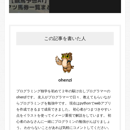
この記事を書いた人
ohenzi
プログラミング独学を初めて２年の駆け出しプログラマーの
ohenziです。 友人がプログラマーで日々、教えてもらいなが
らプログラミングを勉強中です。 現在はpythonでwebアプリ
を作成できるまで成長できました。 初心者がつまづきやすい
点をイラストを使ってイメージ重視で解説をしています。 初
心者のみなさんに一緒にプログラミンの勉強がんばりましょ
う。 わからないことがあれば気軽にコメントしてください。