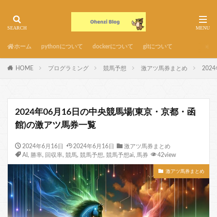
ホーム
pythonについて
dockerについて
gitについて
HOME
プログラミング
競馬予想
激アツ馬券まとめ
20
2024年06月16日の中央競馬場(東京・京都・函
館)の激アツ馬券一覧
2024年6月16日
2024年6月16日
激アツ馬券まとめ
AI
,
勝率
,
回収率
,
競馬
,
競馬予想
,
競馬予想ai
,
馬券
42view
激アツ馬券まとめ