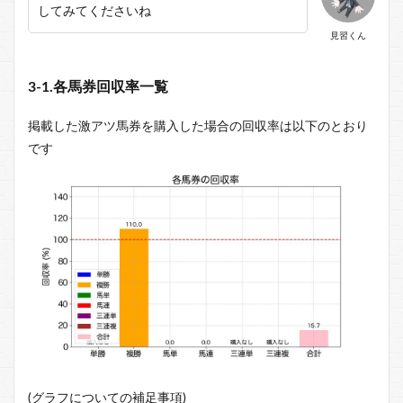
してみてくださいね
見習くん
3-1.各馬券回収率一覧
掲載した激アツ馬券を購入した場合の回収率は以下のとおり
です
(グラフについての補足事項)