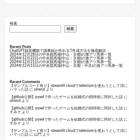
検索
検索
Recent Posts
ChatGPT録音機能で議事録が作れる!?作成方法を徹底解説
2024年12月28日の中央競馬場(中山・京都)の激アツ馬券一覧
2024年12月22日の中央競馬場(中山・京都)の激アツ馬券一覧
2024年12月21日の中央競馬場(中山・京都)の激アツ馬券一覧
2024年12月15日の中央競馬場(中山・京都・中京)の激アツ馬券一覧
Recent Comments
【サンプルコード有り】streamlit cloudでseleniumを使おうとして沼に
ハマった話
に
ohenzi
より
【github公開】pyxelで作ったゲームを結婚式の招待状に同封した話
に
ohenzi
より
【github公開】pyxelで作ったゲームを結婚式の招待状に同封した話
に
すみそ
より
【github公開】pyxelで作ったゲームを結婚式の招待状に同封した話
に
すみそ
より
【サンプルコード有り】streamlit cloudでseleniumを使おうとして沼に
ハマった話
に
山門
より