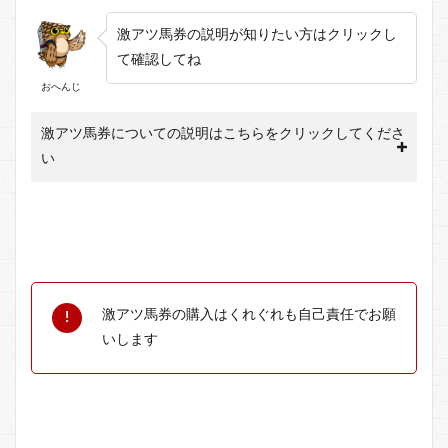
激アツ馬券の説明が知りたい方はクリックし
て確認してね
おへんじ
激アツ馬券についての説明はこちらをクリックしてくださ
い
激アツ馬券の購入はくれぐれも自己責任でお願
いします