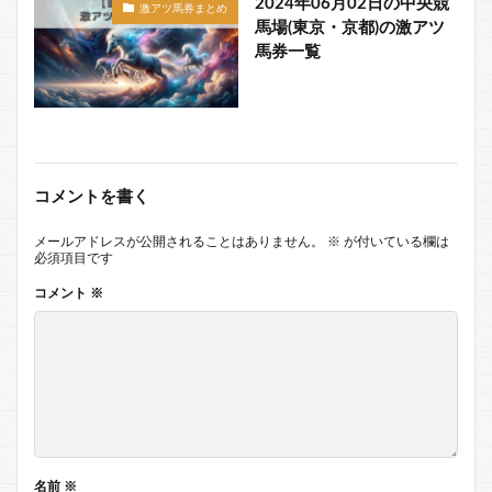
2024年06月02日の中央競
激アツ馬券まとめ
馬場(東京・京都)の激アツ
馬券一覧
コメントを書く
メールアドレスが公開されることはありません。
※
が付いている欄は
必須項目です
コメント
※
名前
※